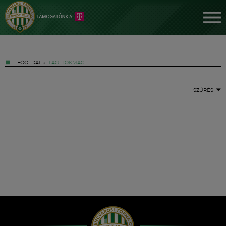
FŐOLDAL
»
TAG: TOKMAC
SZŰRÉS
Jegyek
FM YouTube +
Hírek