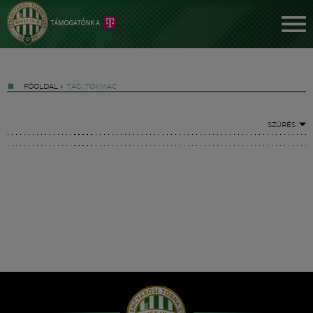
FŐOLDAL
»
TAG: TOKMAC
SZŰRÉS
Jegyek
FM YouTube +
Hírek