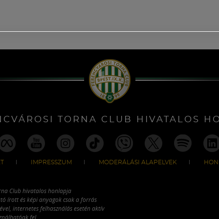
NCVÁROSI TORNA CLUB HIVATALOS H
T
IMPRESSZUM
MODERÁLÁSI ALAPELVEK
HON
rna Club hivatalos honlapja
tó írott és képi anyagok csak a forrás
vel, internetes felhasználás esetén aktív
ználhatóak fel.