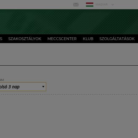
MAGYAR
S
SZAKOSZTÁLYOK
MECCSCENTER
KLUB
SZOLGÁLTATÁSOK
UM
olsó 3 nap