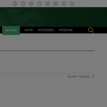
SHOP
KÖZÖSSÉG
MÚZEUM
JEGYEK
SZŰRŐK TÖRLÉSE