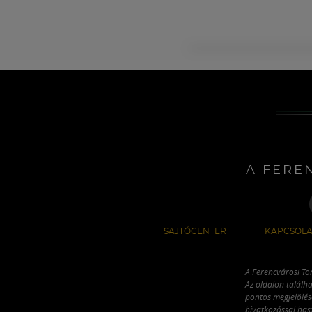
A FERE
SAJTÓCENTER
KAPCSOLA
A Ferencvárosi To
Az oldalon találha
pontos megjelölésé
hivatkozással has