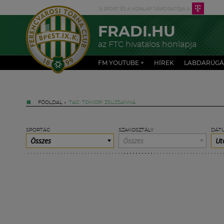
FRADI.HU
az FTC hivatalos honlapja
FM YOUTUBE +
HÍREK
LABDARÚGÁ
FŐOLDAL
»
TAG: TOMORI ZSUZSANNA
SPORTÁG
SZAKOSZTÁLY
DÁT
Összes
Összes
Ut