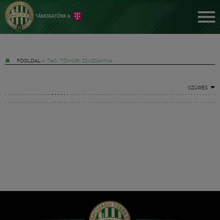
FŐOLDAL
»
TAG: TOMORI ZSUZSANNA
SZŰRÉS
Jegyek
FM YouTube +
Hírek