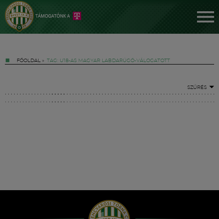
FŐOLDAL
»
TAG: U18-AS MAGYAR LABDARÚGÓ-VÁLOGATOTT
SZŰRÉS
Jegyek
FM YouTube +
Hírek