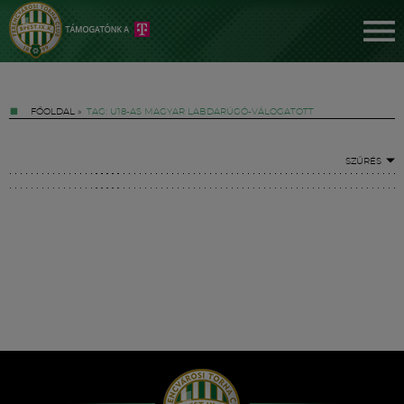
FŐOLDAL
»
TAG: U18-AS MAGYAR LABDARÚGÓ-VÁLOGATOTT
SZŰRÉS
Jegyek
FM YouTube +
Hírek