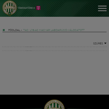
FŐOLDAL
»
TAG: U18-AS MAGYAR LABDARÚGÓ-VÁLOGATOTT
SZŰRÉS
Jegyek
FM YouTube +
Hírek