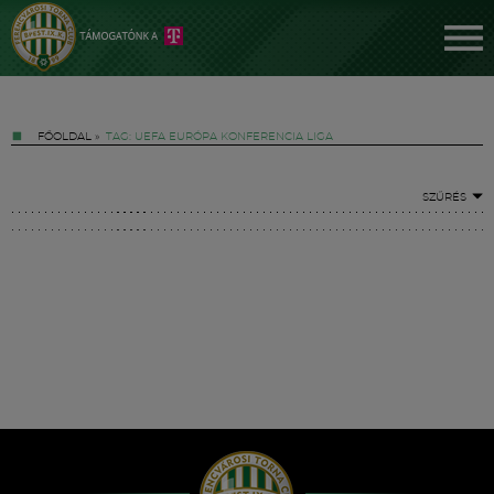
FŐOLDAL
»
TAG: UEFA EURÓPA KONFERENCIA LIGA
SZŰRÉS
Jegyek
FM YouTube +
Hírek