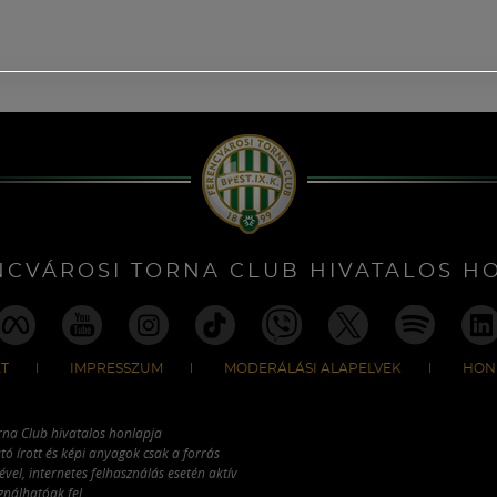
NCVÁROSI TORNA CLUB HIVATALOS H
T
IMPRESSZUM
MODERÁLÁSI ALAPELVEK
HON
rna Club hivatalos honlapja
tó írott és képi anyagok csak a forrás
vel, internetes felhasználás esetén aktív
ználhatóak fel.