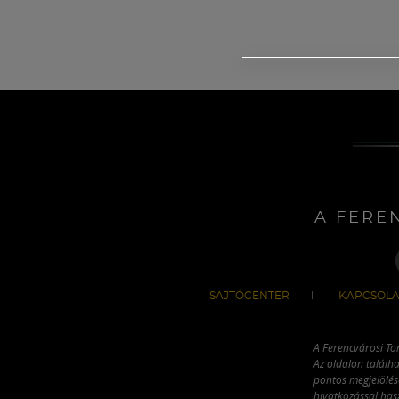
A FERE
SAJTÓCENTER
KAPCSOLA
A Ferencvárosi To
Az oldalon találha
pontos megjelölésé
hivatkozással has