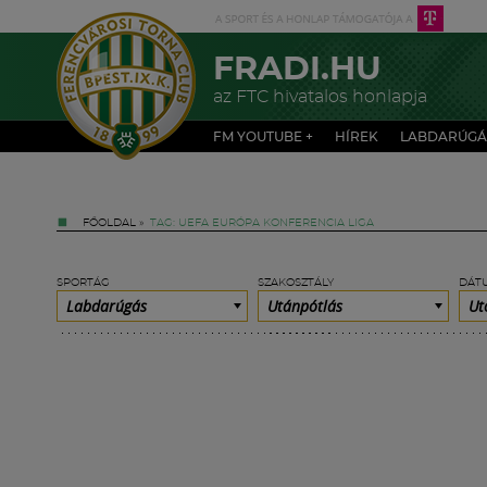
FRADI.HU
az FTC hivatalos honlapja
FM YOUTUBE +
HÍREK
LABDARÚGÁ
FŐOLDAL
»
TAG: UEFA EURÓPA KONFERENCIA LIGA
SPORTÁG
SZAKOSZTÁLY
DÁT
Labdarúgás
Utánpótlás
Ut