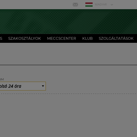
MAGYAR
S
SZAKOSZTÁLYOK
MECCSCENTER
KLUB
SZOLGÁLTATÁSOK
UM
olsó 24 óra