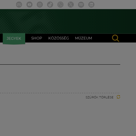
SHOP
KÖZÖSSÉG
MÚZEUM
JEGYEK
SZŰRŐK TÖRLÉSE