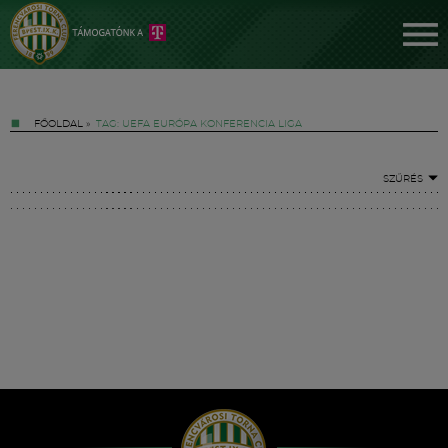
FŐOLDAL
»
TAG: UEFA EURÓPA KONFERENCIA LIGA
SZŰRÉS
Jegyek
FM YouTube +
Hírek