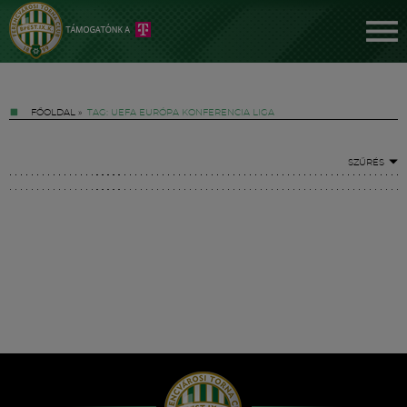
FŐOLDAL
»
TAG: UEFA EURÓPA KONFERENCIA LIGA
SZŰRÉS
Jegyek
FM YouTube +
Hírek