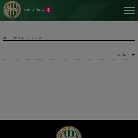
FŐOLDAL
»
TAG: UP
SZŰRÉS
Jegyek
FM YouTube +
Hírek