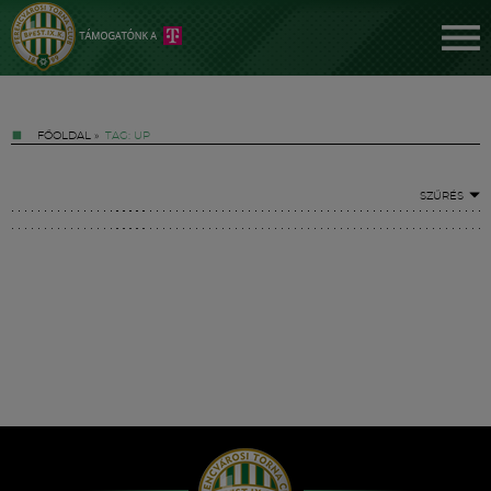
FŐOLDAL
»
TAG: UP
SZŰRÉS
Jegyek
FM YouTube +
Hírek