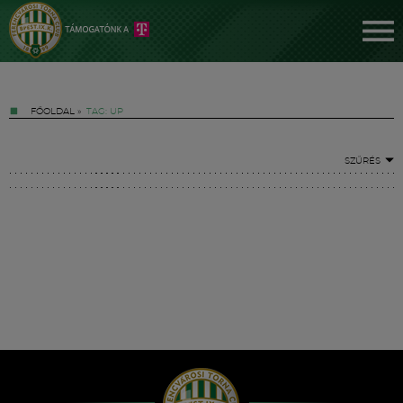
FŐOLDAL
»
TAG: UP
SZŰRÉS
Jegyek
FM YouTube +
Hírek