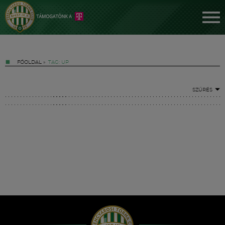
FŐOLDAL
»
TAG: UP
SZŰRÉS
Jegyek
FM YouTube +
Hírek