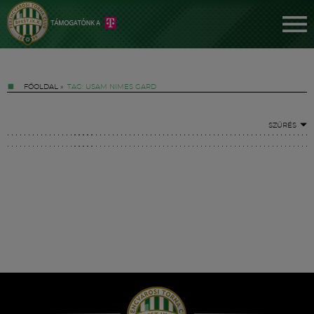
FŐOLDAL
»
TAG: USAM NIMES GARD
SZŰRÉS
Jegyek
FM YouTube +
Hírek