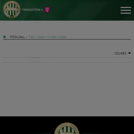
FŐOLDAL
»
TAG: USAM NIMES GARD
SZŰRÉS
Jegyek
FM YouTube +
Hírek