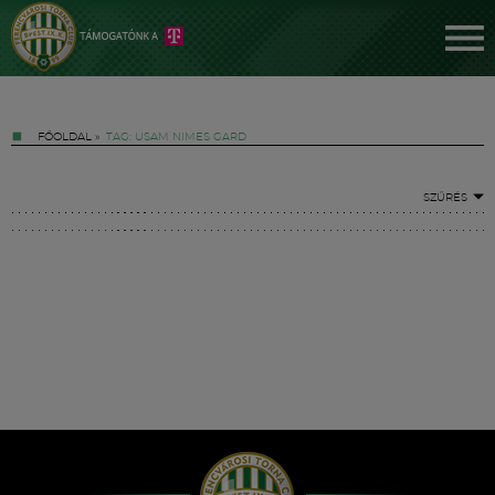
FŐOLDAL
»
TAG: USAM NIMES GARD
SZŰRÉS
Jegyek
FM YouTube +
Hírek