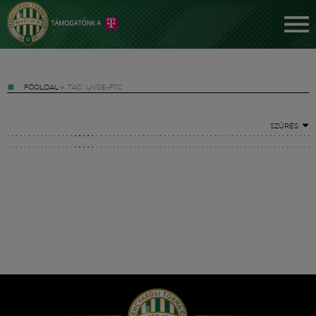
FŐOLDAL
»
TAG: UVSE-FTC
SZŰRÉS
Jegyek
FM YouTube +
Hírek