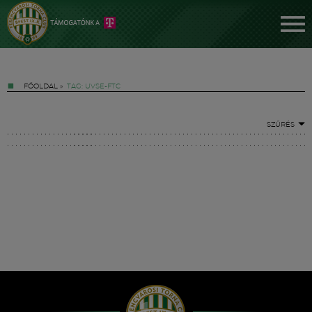
FŐOLDAL
»
TAG: UVSE-FTC
SZŰRÉS
Jegyek
FM YouTube +
Hírek