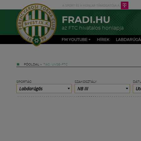
FRADI.HU
az FTC hivatalos honlapja
FM YOUTUBE +
HÍREK
LABDARÚGÁ
FŐOLDAL
»
TAG: UVSE-FTC
SPORTÁG
SZAKOSZTÁLY
DÁT
Labdarúgás
NB III
Ut