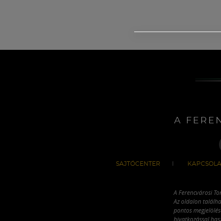
A FERE
SAJTÓCENTER
KAPCSOLA
A Ferencvárosi To
Az oldalon találha
pontos megjelölésé
hivatkozással has