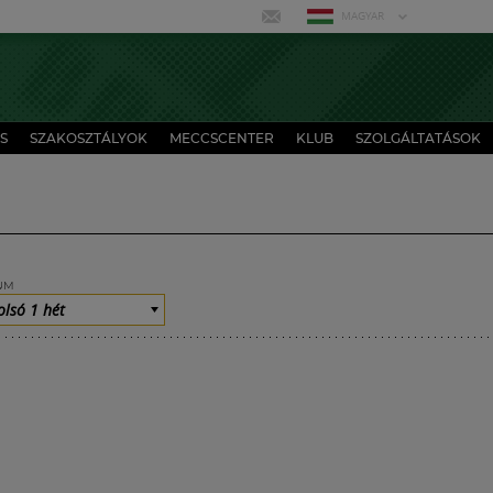
MAGYAR
S
SZAKOSZTÁLYOK
MECCSCENTER
KLUB
SZOLGÁLTATÁSOK
UM
olsó 1 hét