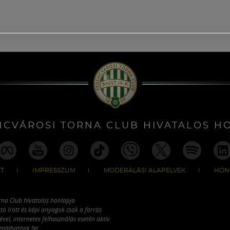
NCVÁROSI TORNA CLUB HIVATALOS H
T
IMPRESSZUM
MODERÁLÁSI ALAPELVEK
HON
rna Club hivatalos honlapja
tó írott és képi anyagok csak a forrás
vel, internetes felhasználás esetén aktív
ználhatóak fel.