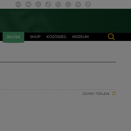
SHOP
KÖZÖSSÉG
MÚZEUM
JEGYEK
SZŰRŐK TÖRLÉSE