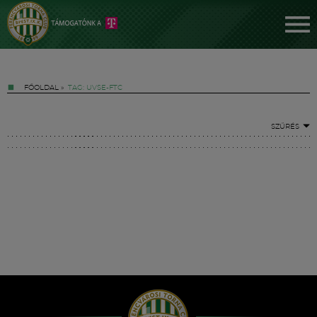
FŐOLDAL
»
TAG: UVSE-FTC
SZŰRÉS
Jegyek
FM YouTube +
Hírek