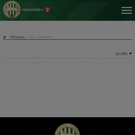
FŐOLDAL
»
TAG: UVSE-FTC
SZŰRÉS
Jegyek
FM YouTube +
Hírek