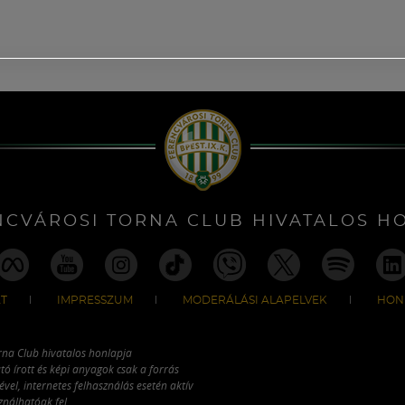
NCVÁROSI TORNA CLUB HIVATALOS H
T
IMPRESSZUM
MODERÁLÁSI ALAPELVEK
HON
rna Club hivatalos honlapja
tó írott és képi anyagok csak a forrás
vel, internetes felhasználás esetén aktív
ználhatóak fel.