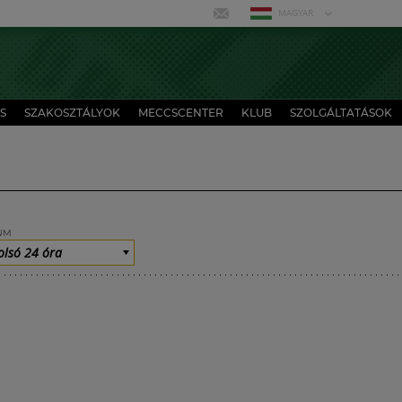
MAGYAR
S
SZAKOSZTÁLYOK
MECCSCENTER
KLUB
SZOLGÁLTATÁSOK
UM
olsó 24 óra