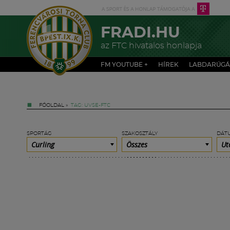
FRADI.HU
az FTC hivatalos honlapja
FM YOUTUBE +
HÍREK
LABDARÚGÁ
FŐOLDAL
»
TAG: UVSE-FTC
SPORTÁG
SZAKOSZTÁLY
DÁT
Curling
Összes
Ut