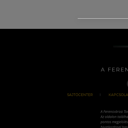
A FERE
SAJTÓCENTER
KAPCSOLA
A Ferencvárosi To
Az oldalon találha
pontos megjelölésé
hivatkozással has