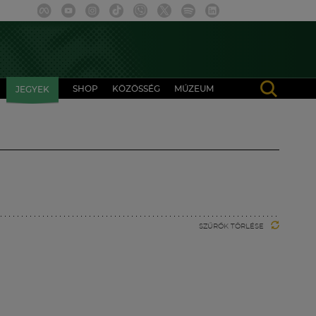
SHOP
KÖZÖSSÉG
MÚZEUM
JEGYEK
SZŰRŐK TÖRLÉSE