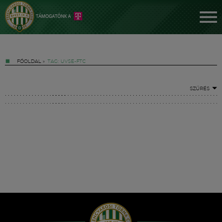
FŐOLDAL
»
TAG: UVSE-FTC
SZŰRÉS
Jegyek
FM YouTube +
Hírek