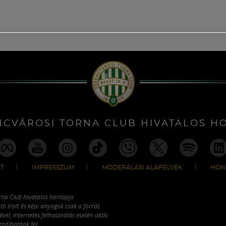
NCVÁROSI TORNA CLUB HIVATALOS H
T
IMPRESSZUM
MODERÁLÁSI ALAPELVEK
HON
rna Club hivatalos honlapja
tó írott és képi anyagok csak a forrás
vel, internetes felhasználás esetén aktív
ználhatóak fel.