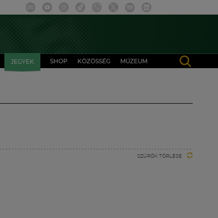
SHOP
KÖZÖSSÉG
MÚZEUM
JEGYEK
SZŰRŐK TÖRLÉSE