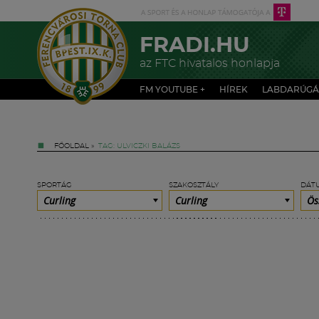
FRADI.HU
az FTC hivatalos honlapja
FM YOUTUBE +
HÍREK
LABDARÚGÁ
FŐOLDAL
»
TAG: ULVICZKI BALÁZS
SPORTÁG
SZAKOSZTÁLY
DÁT
Curling
Curling
Ös