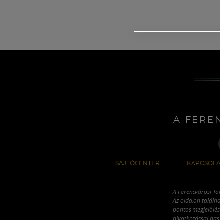
A FERE
SAJTÓCENTER
KAPCSOLA
A Ferencvárosi To
Az oldalon találha
pontos megjelölésé
hivatkozással has