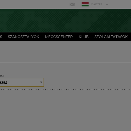
MAGYAR
S
SZAKOSZTÁLYOK
MECCSCENTER
KLUB
SZOLGÁLTATÁSOK
UM
szes