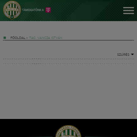
FŐOLDAL
»
TAG: VÁNCZA ISTVÁN
SZŰRÉS
Jegyek
FM YouTube +
Hírek