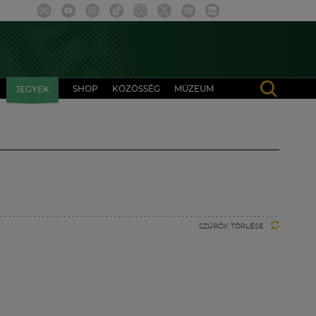
SHOP
KÖZÖSSÉG
MÚZEUM
JEGYEK
SZŰRŐK TÖRLÉSE