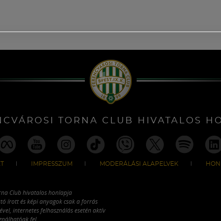
NCVÁROSI TORNA CLUB HIVATALOS H
T
IMPRESSZUM
MODERÁLÁSI ALAPELVEK
HON
rna Club hivatalos honlapja
tó írott és képi anyagok csak a forrás
vel, internetes felhasználás esetén aktív
ználhatóak fel.