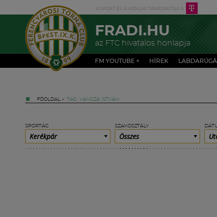
FRADI.HU
az FTC hivatalos honlapja
FM YOUTUBE +
HÍREK
LABDARÚGÁ
FŐOLDAL
»
TAG: VÁNCZA ISTVÁN
SPORTÁG
SZAKOSZTÁLY
DÁT
Kerékpár
Összes
Ut