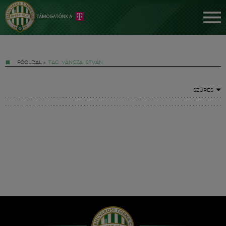
FŐOLDAL
»
TAG: VÁNCZA ISTVÁN
SZŰRÉS
Jegyek
FM YouTube +
Hírek