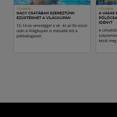
VÍZILABDA
VÍZILABDA
NAGY CSATÁBAN SZEREZTÜNK
A VASAS 
EZÜSTÉRMET A VILÁGKUPÁN
PÓLÓCSA
IDÉNYT
15–14-es vereséggel a vb- és az Eb-ezüst
A címvédő 
után a Világkupán is második lett a
szeptembe
pólóválogatott.
kezdi meg 