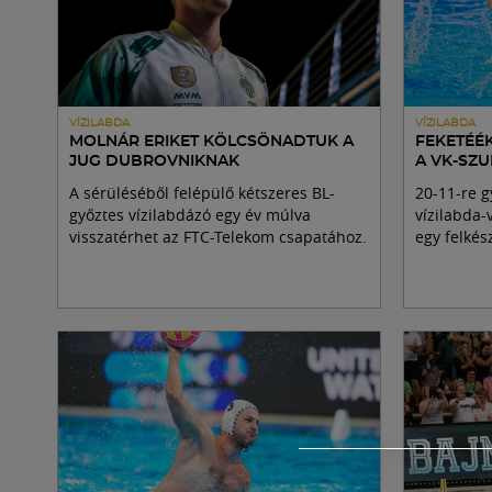
VÍZILABDA
VÍZILABDA
MOLNÁR ERIKET KÖLCSÖNADTUK A
FEKETÉÉ
JUG DUBROVNIKNAK
A VK-SZ
A sérüléséből felépülő kétszeres BL-
20-11-re g
győztes vízilabdázó egy év múlva
vízilabda-
visszatérhet az FTC-Telekom csapatához.
egy felkés