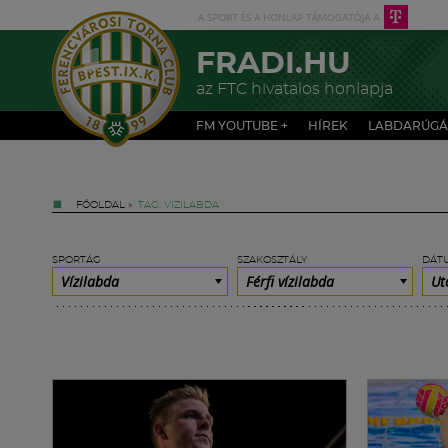
FRADI.HU
az FTC hivatalos honlapja
FM YOUTUBE +
HÍREK
LABDARÚGÁ
FŐOLDAL
»
TAG: VÍZILABDA
SPORTÁG
SZAKOSZTÁLY
DÁT
Vízilabda
Férfi vízilabda
Ut