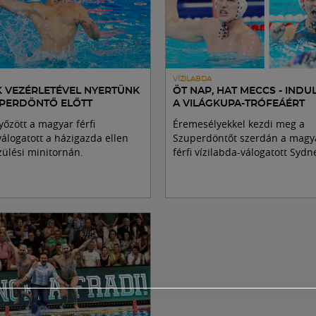
VÍZILABDA
K VEZÉRLETÉVEL NYERTÜNK
ÖT NAP, HAT MECCS - INDU
UPERDÖNTŐ ELŐTT
A VILÁGKUPA-TRÓFEÁÉRT
yőzött a magyar férfi
Éremesélyekkel kezdi meg a
válogatott a házigazda ellen
Szuperdöntőt szerdán a magya
zülési minitornán.
férfi vízilabda-válogatott Syd