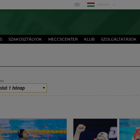
MAGYAR
S
SZAKOSZTÁLYOK
MECCSCENTER
KLUB
SZOLGÁLTATÁSOK
UM
olsó 1 hónap