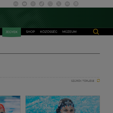
SHOP
KÖZÖSSÉG
MÚZEUM
JEGYEK
SZŰRŐK TÖRLÉSE