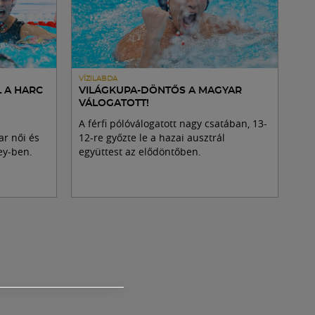
VÍZILABDA
L A HARC
VILÁGKUPA-DÖNTŐS A MAGYAR
VÁLOGATOTT!
A férfi pólóválogatott nagy csatában, 13-
r női és
12-re győzte le a hazai ausztrál
ney-ben.
együttest az elődöntőben.