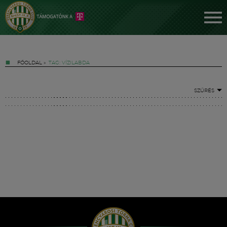
FŐOLDAL
»
TAG: VÍZILABDA
SZŰRÉS
Jegyek
FM YouTube +
Hírek