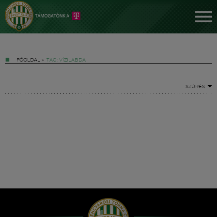
FŐOLDAL
»
TAG: VÍZILABDA
SZŰRÉS
Jegyek
FM YouTube +
Hírek