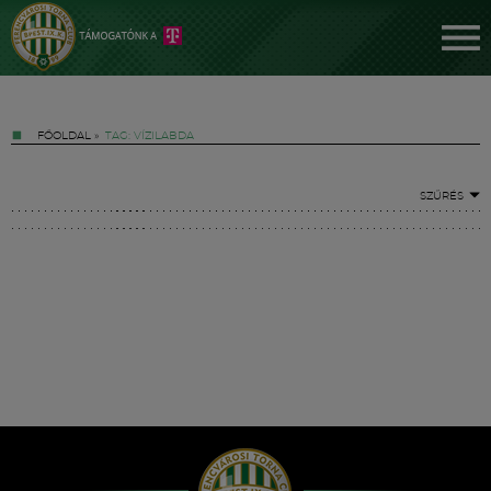
FŐOLDAL
»
TAG: VÍZILABDA
SZŰRÉS
Jegyek
FM YouTube +
Hírek