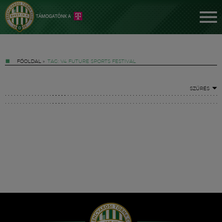
FŐOLDAL
»
TAG: V4 FUTURE SPORTS FESTIVAL
SZŰRÉS
Jegyek
FM YouTube +
Hírek