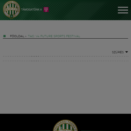
FŐOLDAL
»
TAG: V4 FUTURE SPORTS FESTIVAL
SZŰRÉS
Jegyek
FM YouTube +
Hírek