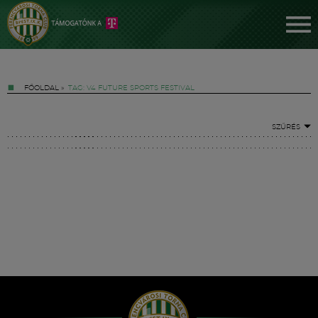
FŐOLDAL
»
TAG: V4 FUTURE SPORTS FESTIVAL
SZŰRÉS
Jegyek
FM YouTube +
Hírek