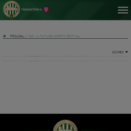
FŐOLDAL
»
TAG: V4 FUTURE SPORTS FESTIVAL
SZŰRÉS
Jegyek
FM YouTube +
Hírek