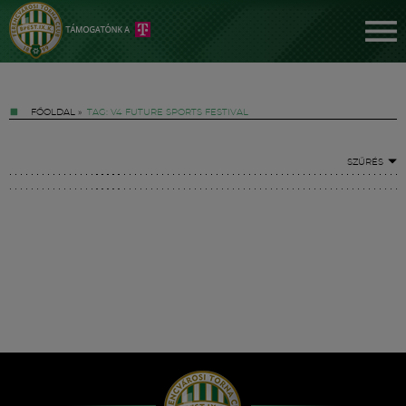
FŐOLDAL
»
TAG: V4 FUTURE SPORTS FESTIVAL
SZŰRÉS
Jegyek
FM YouTube +
Hírek