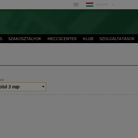
MAGYAR
S
SZAKOSZTÁLYOK
MECCSCENTER
KLUB
SZOLGÁLTATÁSOK
UM
olsó 3 nap