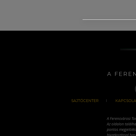
A FERE
SAJTÓCENTER
KAPCSOLA
A Ferencvárosi To
Az oldalon találha
pontos megjelölésé
hivatkozással has