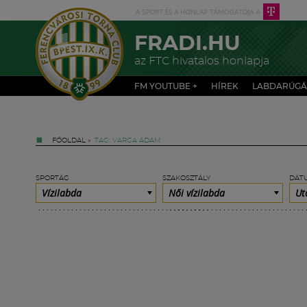
FRADI.HU
az FTC hivatalos honlapja
FM YOUTUBE +
HÍREK
LABDARÚGÁ
FŐOLDAL
»
TAG: VARGA ÁDÁM
SPORTÁG
SZAKOSZTÁLY
DÁT
Vízilabda
Női vízilabda
Ut