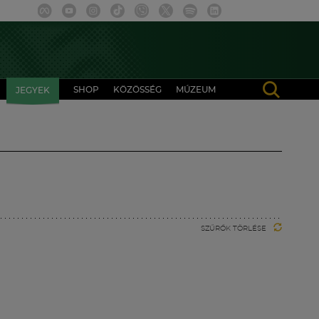
SHOP
KÖZÖSSÉG
MÚZEUM
JEGYEK
SZŰRŐK TÖRLÉSE