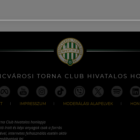
NCVÁROSI TORNA CLUB HIVATALOS H
T
IMPRESSZUM
MODERÁLÁSI ALAPELVEK
HON
rna Club hivatalos honlapja
tó írott és képi anyagok csak a forrás
vel, internetes felhasználás esetén aktív
ználhatóak fel.