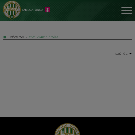
FŐOLDAL
»
TAG: VARGA ÁDÁM
SZŰRÉS
Jegyek
FM YouTube +
Hírek