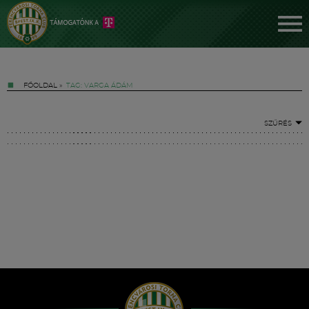
FŐOLDAL
»
TAG: VARGA ÁDÁM
SZŰRÉS
Jegyek
FM YouTube +
Hírek