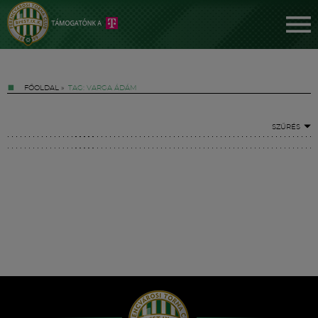
FŐOLDAL
»
TAG: VARGA ÁDÁM
SZŰRÉS
Jegyek
FM YouTube +
Hírek