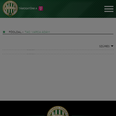
FŐOLDAL
»
TAG: VARGA ÁDÁM
SZŰRÉS
Jegyek
FM YouTube +
Hírek