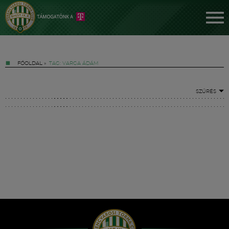
FŐOLDAL
»
TAG: VARGA ÁDÁM
SZŰRÉS
Jegyek
FM YouTube +
Hírek