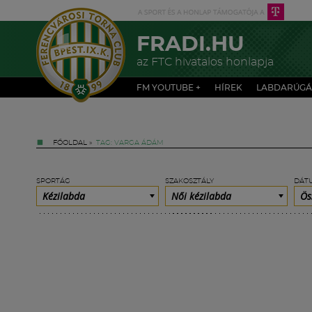
FRADI.HU
az FTC hivatalos honlapja
FM YOUTUBE +
HÍREK
LABDARÚGÁ
FŐOLDAL
»
TAG: VARGA ÁDÁM
SPORTÁG
SZAKOSZTÁLY
DÁT
Kézilabda
Női kézilabda
Ös