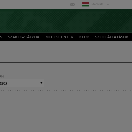
MAGYAR
S
SZAKOSZTÁLYOK
MECCSCENTER
KLUB
SZOLGÁLTATÁSOK
UM
szes