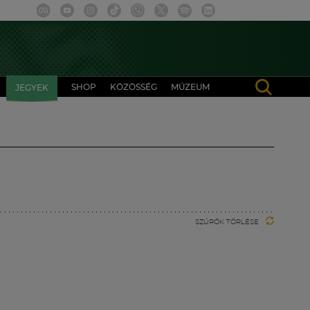
SHOP
KÖZÖSSÉG
MÚZEUM
JEGYEK
SZŰRŐK TÖRLÉSE