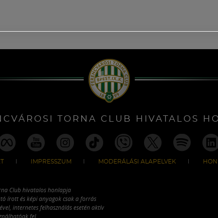
NCVÁROSI TORNA CLUB HIVATALOS H
T
IMPRESSZUM
MODERÁLÁSI ALAPELVEK
HON
rna Club hivatalos honlapja
tó írott és képi anyagok csak a forrás
vel, internetes felhasználás esetén aktív
ználhatóak fel.