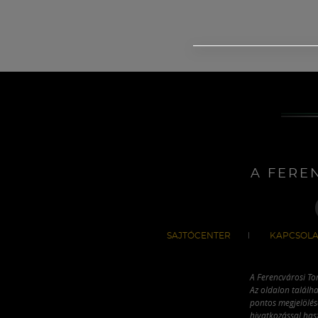
A FERE
SAJTÓCENTER
KAPCSOLA
A Ferencvárosi To
Az oldalon találha
pontos megjelölésé
hivatkozással has