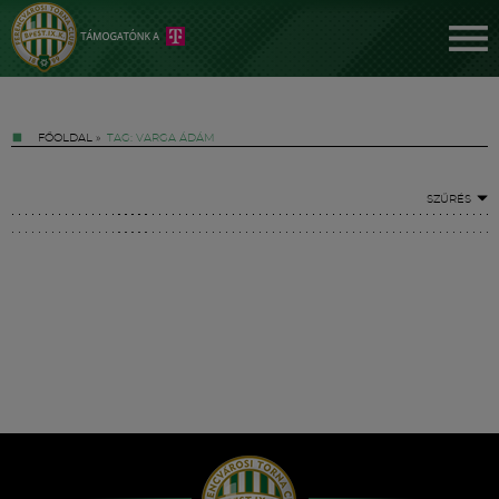
FŐOLDAL
»
TAG: VARGA ÁDÁM
SZŰRÉS
Jegyek
FM YouTube +
Hírek