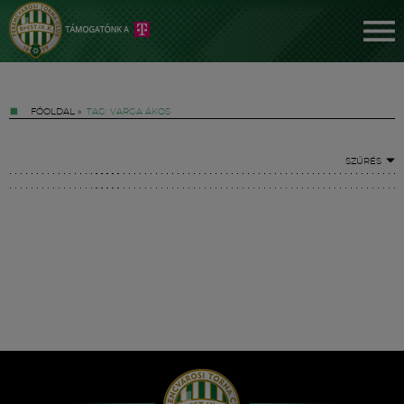
FŐOLDAL
»
TAG: VARGA ÁKOS
SZŰRÉS
Jegyek
FM YouTube +
Hírek