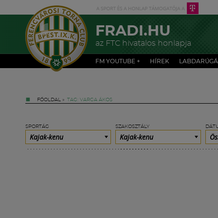
FRADI.HU
az FTC hivatalos honlapja
FM YOUTUBE +
HÍREK
LABDARÚGÁ
FŐOLDAL
»
TAG: VARGA ÁKOS
SPORTÁG
SZAKOSZTÁLY
DÁT
Kajak-kenu
Kajak-kenu
Ös