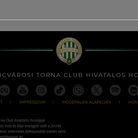
NCVÁROSI TORNA CLUB HIVATALOS H
T
IMPRESSZUM
MODERÁLÁSI ALAPELVEK
HON
rna Club hivatalos honlapja
tó írott és képi anyagok csak a forrás
vel, internetes felhasználás esetén aktív
ználhatóak fel.