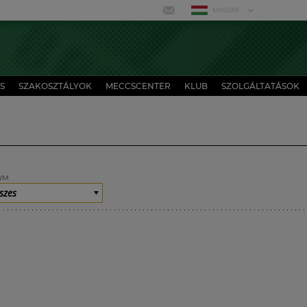
MAGYAR
S
SZAKOSZTÁLYOK
MECCSCENTER
KLUB
SZOLGÁLTATÁSOK
UM
szes