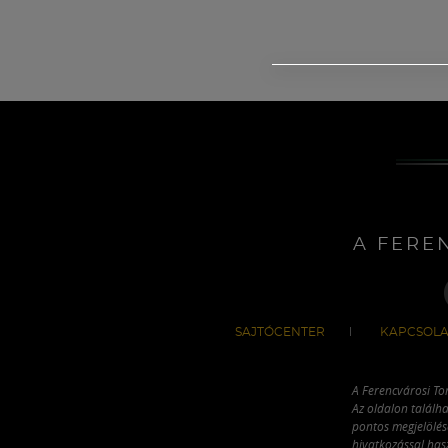
A FERE
SAJTÓCENTER
KAPCSOLA
A Ferencvárosi To
Az oldalon találha
pontos megjelölésé
hivatkozással has