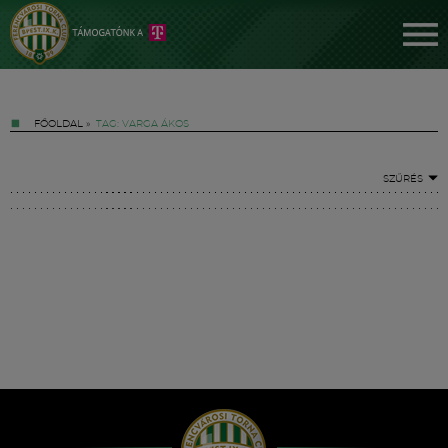
FŐOLDAL
»
TAG: VARGA ÁKOS
SZŰRÉS
Jegyek
FM YouTube +
Hírek