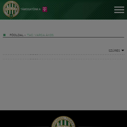
FŐOLDAL
»
TAG: VARGA ÁKOS
SZŰRÉS
Jegyek
FM YouTube +
Hírek